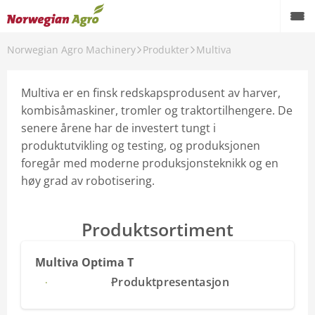
Norwegian Agro Machinery
Produkter
Multiva
Produkter
Kampanjer
Multiva er en finsk redskapsprodusent av harver,
kombisåmaskiner, tromler og traktortilhengere. De
Brukte maskiner
senere årene har de investert tungt i
produktutvikling og testing, og produksjonen
Service og reservedeler
foregår med moderne produksjonsteknikk og en
høy grad av robotisering.
Aktuelt
Forhandlere
Produktsortiment
Karriere
Multiva Optima T
Om oss
Les mer
Produktpresentasjon
AgroNytt