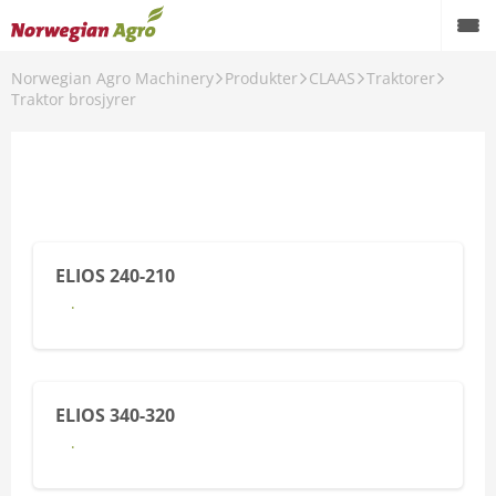
Norwegian Agro Machinery
Produkter
CLAAS
Traktorer
Produkter
Traktor brosjyrer
Kampanjer
Brukte maskiner
Service og reservedeler
ELIOS 240-210
Aktuelt
Last ned brosjyre her (dansk)
Forhandlere
Karriere
ELIOS 340-320
Om oss
Last ned brosjyre her
AgroNytt