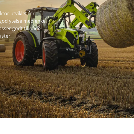
tor utviklet for
god ytelse med enkel
asser godt til både
aster.