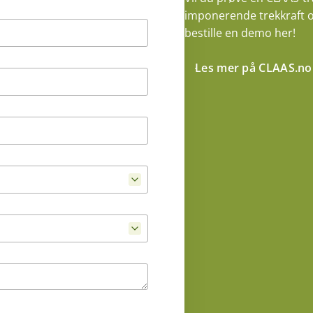
imponerende trekkraft o
bestille en demo her!
Les mer på CLAAS.no