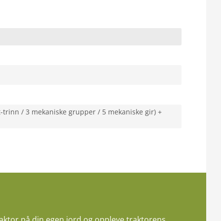
-trinn / 3 mekaniske grupper / 5 mekaniske gir) +
aktor på din egen jord og oppleve traktorens