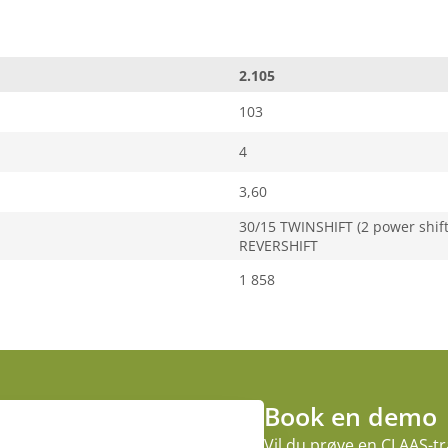
2.105
103
4
3,60
30/15 TWINSHIFT (2 power shift
REVERSHIFT
1 858
Book en demo
Vil du prøve en CLAAS-tr