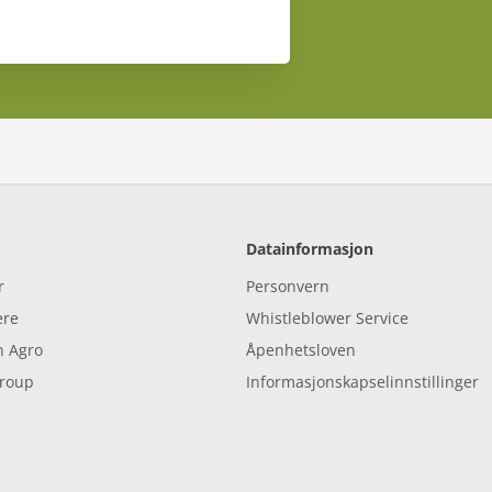
Datainformasjon
r
Personvern
ere
Whistleblower Service
 Agro
Åpenhetsloven
Group
Informasjonskapselinnstillinger