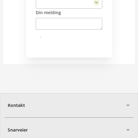
Din melding
Send
Kontakt
Snarveier
2016
Frogner