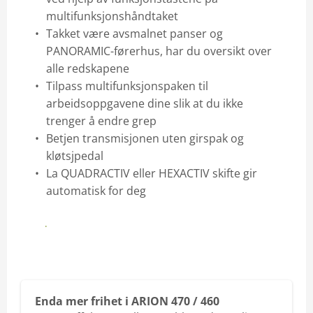
multifunksjonshåndtaket
Takket være avsmalnet panser og
PANORAMIC-førerhus, har du oversikt over
alle redskapene
Tilpass multifunksjonspaken til
arbeidsoppgavene dine slik at du ikke
trenger å endre grep
Betjen transmisjonen uten girspak og
kløtsjpedal
La QUADRACTIV eller HEXACTIV skifte gir
automatisk for deg
Last ned brosjyre her
Enda mer frihet i ARION 470 / 460