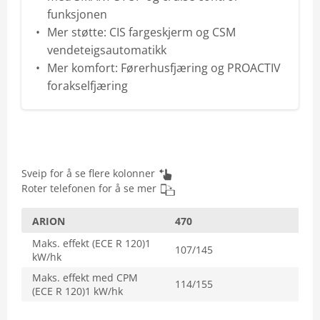
funksjonen
Mer støtte: CIS fargeskjerm og CSM
vendeteigsautomatikk
Mer komfort: Førerhusfjæring og PROACTIV
forakselfjæring
Sveip for å se flere kolonner
Roter telefonen for å se mer
ARION
470
Maks. effekt (ECE R 120)1
107/145
kW/hk
Maks. effekt med CPM
114/155
(ECE R 120)1 kW/hk