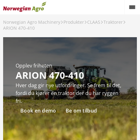
Norwegian Agro Machinery
Produkter
CLAAS
Traktorer
Produkter
ARION 470-410
Kampanjer
Brukte maskiner
Opplev friheten
Service og reservedeler
ARION 470-410
Aktuelt
Hver dag gir nye utfordringer. Se frem til det,
fordi du kjører en traktor der du har ryggen
Forhandlere
fri.
Karriere
Book en demo
Be om tilbud
Om oss
AgroNytt