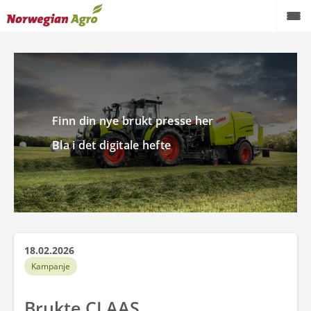
Produkter
Kampanjer
Brukte maskiner
Finn din nye brukt presse her
Bla i det digitale hefte
Service og reservedeler
Aktuelt
Forhandlere
Karriere
18.02.2026
Kampanje
Om oss
Brukte CLAAS
AgroNytt