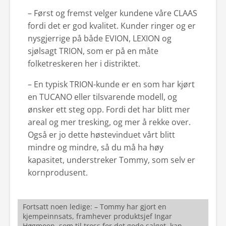
– Først og fremst velger kundene våre CLAAS
fordi det er god kvalitet. Kunder ringer og er
nysgjerrige på både EVION, LEXION og
sjølsagt TRION, som er på en måte
folketreskeren her i distriktet.
– En typisk TRION-kunde er en som har kjørt
en TUCANO eller tilsvarende modell, og
ønsker ett steg opp. Fordi det har blitt mer
areal og mer tresking, og mer å rekke over.
Også er jo dette høstevinduet vårt blitt
mindre og mindre, så du må ha høy
kapasitet, understreker Tommy, som selv er
kornprodusent.
Fortsatt noen ledige: – Tommy har gjort en
kjempeinnsats, framhever produktsjef Ingar
Høgmoen, som til tross for det gode salget, kan