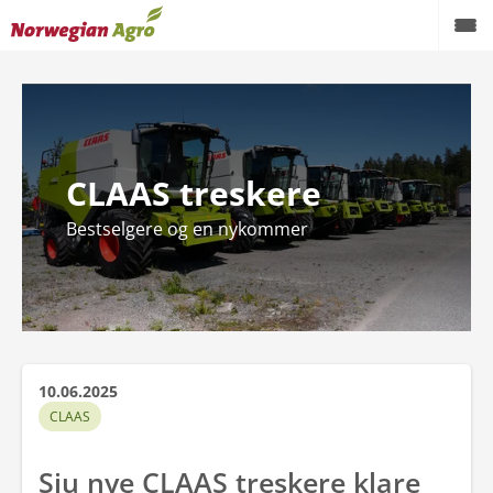
Produkter
Kampanjer
CLAAS treskere
Brukte maskiner
Bestselgere og en nykommer
Service og reservedeler
Aktuelt
Forhandlere
Karriere
10.06.2025
CLAAS
Om oss
Sju nye CLAAS treskere klare
AgroNytt