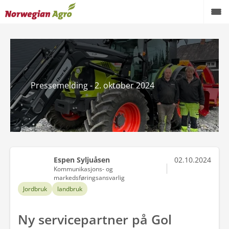
Produkter
Kampanjer
Pressemelding - 2. oktober 2024
Brukte maskiner
Service og reservedeler
Aktuelt
Forhandlere
Espen Syljuåsen
02.10.2024
Kommunikasjons- og
Karriere
markedsføringsansvarlig
Jordbruk
landbruk
Om oss
Ny servicepartner på Gol
AgroNytt