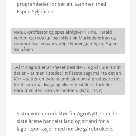
programleder for serien, sammen med
Espen Syljuåsen.
NMBU-professor og spesialrågiver i Tine, Harald
Volden og redaktør AgroNytt og Markedsføring- og
kommunikasjonsansvarlig i Norwegian Agro, Espen
Syljuåsen
«Vårt slagord er at «fjøset bestiller», og vår idé rundt
det er – at man i stedet litt flåsete sagt må «ta det en
får» – setter en tydelig ambisjon om å produsere det
fôret som kua, kviga og oksen bestiller», forteller
Harald Volden i Grovfôrpodden. (Foto: TINE)
Sistnevnte er redaktør for AgroNytt, som de
siste årene har reist land og strand for å
lage reportasjer med norske gårdbrukere.