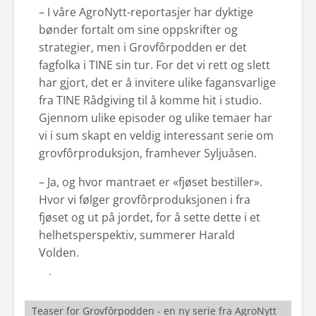
– I våre AgroNytt-reportasjer har dyktige
bønder fortalt om sine oppskrifter og
strategier, men i Grovfôrpodden er det
fagfolka i TINE sin tur. For det vi rett og slett
har gjort, det er å invitere ulike fagansvarlige
fra TINE Rådgiving til å komme hit i studio.
Gjennom ulike episoder og ulike temaer har
vi i sum skapt en veldig interessant serie om
grovfôrproduksjon, framhever Syljuåsen.
– Ja, og hvor mantraet er «fjøset bestiller».
Hvor vi følger grovfôrproduksjonen i fra
fjøset og ut på jordet, for å sette dette i et
helhetsperspektiv, summerer Harald
Volden.
Se alle episodene her
Teaser for Grovfôrpodden - en ny serie fra AgroNytt