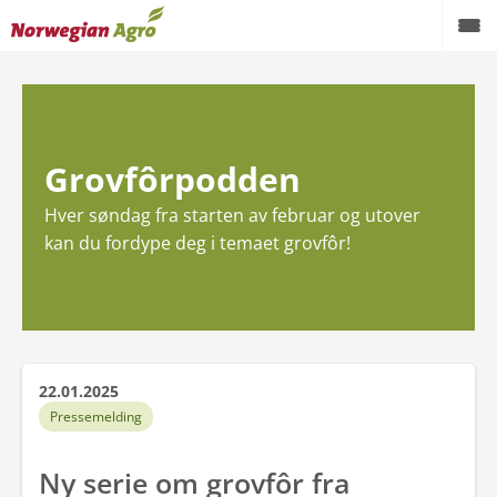
Produkter
Kampanjer
Grovfôrpodden
Brukte maskiner
Hver søndag fra starten av februar og utover
Service og reservedeler
kan du fordype deg i temaet grovfôr!
Aktuelt
Forhandlere
Karriere
22.01.2025
Pressemelding
Om oss
Ny serie om grovfôr fra
AgroNytt