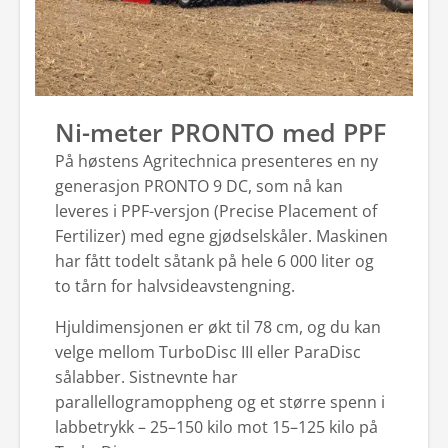
Ni-meter PRONTO med PPF
På høstens Agritechnica presenteres en ny
generasjon PRONTO 9 DC, som nå kan
leveres i PPF-versjon (Precise Placement of
Fertilizer) med egne gjødselskåler. Maskinen
har fått todelt såtank på hele 6 000 liter og
to tårn for halvsideavstengning.
Hjuldimensjonen er økt til 78 cm, og du kan
velge mellom TurboDisc III eller ParaDisc
sålabber. Sistnevnte har
parallellogramoppheng og et større spenn i
labbetrykk – 25–150 kilo mot 15–125 kilo på