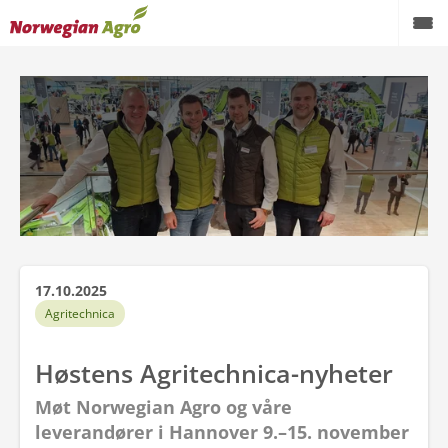
Produkter
Kampanjer
Brukte maskiner
Service og reservedeler
Aktuelt
17.10.2025
Forhandlere
Agritechnica
Karriere
Høstens Agritechnica-nyheter
Om oss
Møt Norwegian Agro og våre
leverandører i Hannover 9.–15. november
AgroNytt