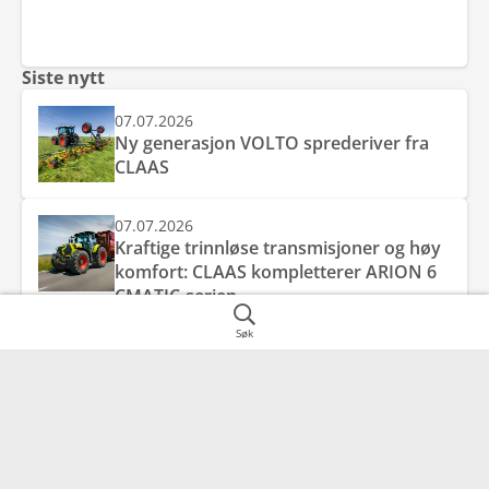
Siste nytt
07.07.2026
Ny generasjon VOLTO sprederiver fra
CLAAS
07.07.2026
Kraftige trinnløse transmisjoner og høy
komfort: CLAAS kompletterer ARION 6
CMATIC-serien
Søk
07.07.2026
Effektiv ytelse, smart komfort og
kompromissløs allsidighet: nye AXION 8
CMATIC fra CLAAS.