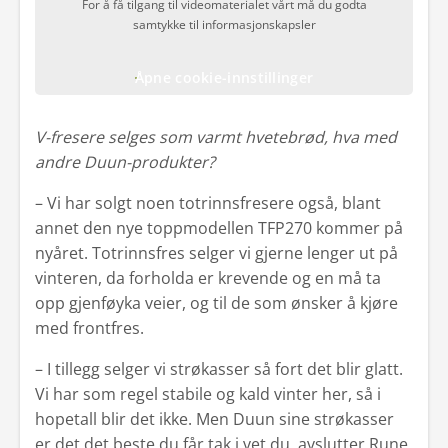
For å få tilgang til videomaterialet vårt må du godta
samtykke til informasjonskapsler
Åpne cookie-innstillinger
V-fresere selges som varmt hvetebrød, hva med
andre Duun-produkter?
– Vi har solgt noen totrinnsfresere også, blant
annet den nye toppmodellen TFP270 kommer på
nyåret. Totrinnsfres selger vi gjerne lenger ut på
vinteren, da forholda er krevende og en må ta
opp gjenføyka veier, og til de som ønsker å kjøre
med frontfres.
– I tillegg selger vi strøkasser så fort det blir glatt.
Vi har som regel stabile og kald vinter her, så i
hopetall blir det ikke. Men Duun sine strøkasser
er det det beste du får tak i vet du, avslutter Rune