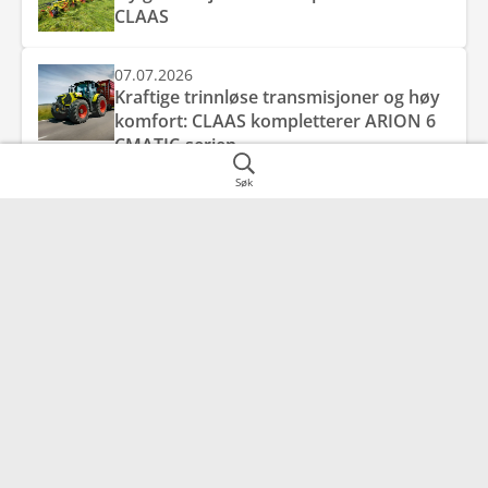
CLAAS
07.07.2026
Kraftige trinnløse transmisjoner og høy
komfort: CLAAS kompletterer ARION 6
CMATIC-serien
Søk
07.07.2026
Effektiv ytelse, smart komfort og
kompromissløs allsidighet: nye AXION 8
CMATIC fra CLAAS.
Kontakt
Snarveier