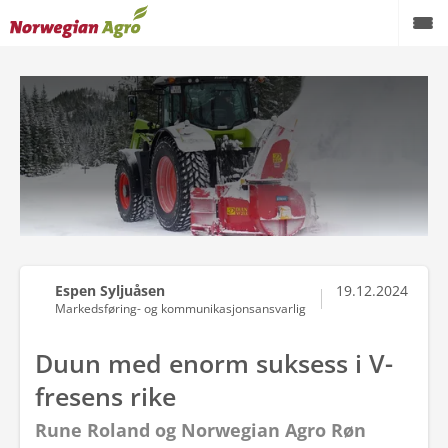
Produkter
Kampanjer
Brukte maskiner
Service og reservedeler
Aktuelt
Espen Syljuåsen
19.12.2024
Forhandlere
Markedsføring- og kommunikasjonsansvarlig
Karriere
Duun med enorm suksess i V-
fresens rike
Om oss
Rune Roland og Norwegian Agro Røn
AgroNytt