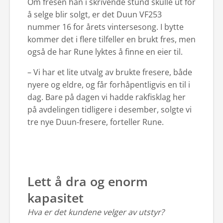
Om fresen han i skrivende stund skulle ut for
å selge blir solgt, er det Duun VF253
nummer 16 for årets vintersesong. I bytte
kommer det i flere tilfeller en brukt fres, men
også de har Rune lyktes å finne en eier til.
– Vi har et lite utvalg av brukte fresere, både
nyere og eldre, og får forhåpentligvis en til i
dag. Bare på dagen vi hadde rakfisklag her
på avdelingen tidligere i desember, solgte vi
tre nye Duun-fresere, forteller Rune.
Lett å dra og enorm
kapasitet
Hva er det kundene velger av utstyr?