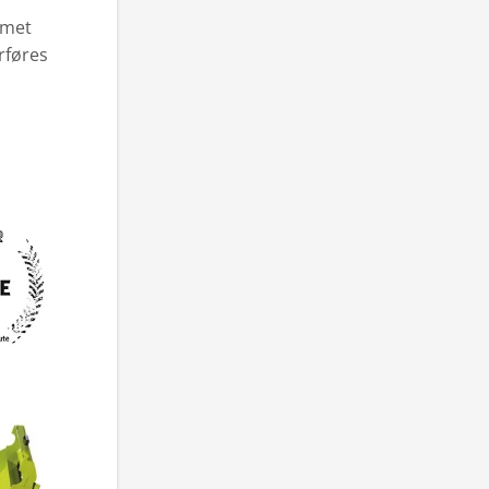
emet
rføres