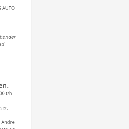
OS AUTO
t bønder
ad
en.
00 t/h
ser,
. Andre