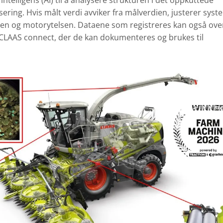
intelligens (AI) til å analysere strukturen i det oppkuttede
ering. Hvis målt verdi avviker fra målverdien, justerer syst
ten og motorytelsen. Dataene som registreres kan også ove
 CLAAS connect, der de kan dokumenteres og brukes til