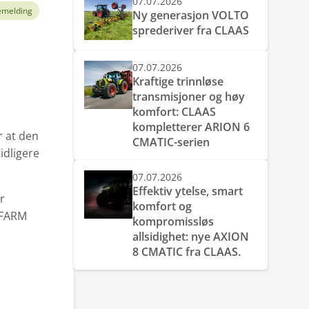
07.07.2026
emelding
Ny generasjon VOLTO
sprederiver fra CLAAS
07.07.2026
Kraftige trinnløse
transmisjoner og høy
komfort: CLAAS
kompletterer ARION 6
r at den
CMATIC-serien
idligere
07.07.2026
Effektiv ytelse, smart
r
komfort og
g FARM
kompromissløs
allsidighet: nye AXION
8 CMATIC fra CLAAS.