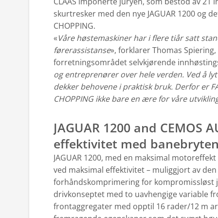
CLAAS imponerte juryen, som bestod av 21 int
skurtresker med den nye JAGUAR 1200 og de
CHOPPING.
«
Våre høstemaskiner har i flere tiår satt sta
førerassistanse
», forklarer Thomas Spiering,
forretningsområdet selvkjørende innhøsting
og entreprenører over hele verden. Ved å lyt
dekker behovene i praktisk bruk. Derfor 
CHOPPING ikke bare en ære for våre utvikling
JAGUAR 1200 and CEMOS AU
effektivitet med banebryten
JAGUAR 1200, med en maksimal motoreffekt 
ved maksimal effektivitet – muliggjort av de
forhåndskomprimering for kompromissløst je
drivkonseptet med to uavhengige variable fr
frontaggregater med opptil 16 rader/12 m 