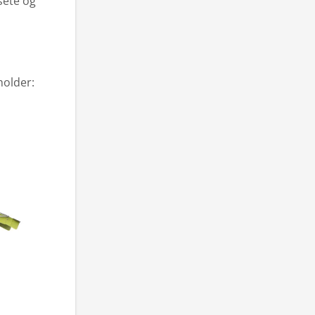
sete og
holder: