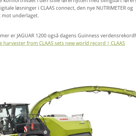
omfortnivået i den stille førerhytten med svingbart fører
 digitale løsninger i CLAAS connect, den nye NUTRIMETER og
t mot underlaget.
timer er JAGUAR 1200 også dagens Guinness verdensrekord
ge harvester from CLAAS sets new world record | CLAAS