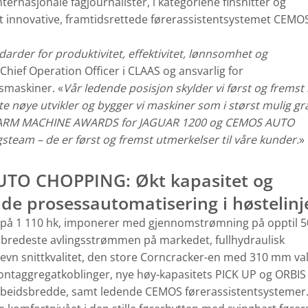
ernasjonale fagjournalister, i kategoriene finsnitter og
t innovative, framtidsrettede førerassistentsystemet CEM
ndarder for produktivitet, effektivitet, lønnsomhet og
 Chief Operation Officer i CLAAS og ansvarlig for
smaskiner. «
Vår ledende posisjon skylder vi først og frems
te nøye utvikler og bygger vi maskiner som i størst mulig gr
er FARM MACHINE AWARDS for JAGUAR 1200 og CEMOS AUTO
steam – de er først og fremst utmerkelser til våre kunder.
»
TO CHOPPING: Økt kapasitet og
de prosessautomatisering i høstelinj
på 1 110 hk, imponerer med gjennomstrømning på opptil 5
n bredeste avlingsstrømmen på markedet, fullhydraulisk
vn snittkvalitet, den store Corncracker-en med 310 mm val
ontaggregatkoblinger, nye høy-kapasitets PICK UP og ORBIS
arbeidsbredde, samt ledende CEMOS førerassistentsystemer