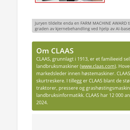
Juryen tildelte enda en FARM MACHINE AWARD ti
graden av kjernebehandling ved hjelp av AI-base
Om CLAAS
CLAAS, grunnlagt i 1913, er et familieeid 
landbruksmaskiner (
www.claas.com
). Hove
markedsleder innen høstemaskiner. CLAAS 
skurtreskere. I tillegg er CLAAS blant de 
traktorer, pressere og grashøstingsmaski
landbruksinformatikk. CLAAS har 12 000 ans
2024.