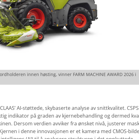
ekordholderen innen høsting, vinner FARM MACHINE AWARD 2026 i
CLAAS’ AI-støttede, skybaserte analyse av snittkvalitet. CSPS
iktig indikator på graden av kjernebehandling og dermed kva
kinen. Dersom verdien avviker fra ønsket nivå, justerer mas
r. Kjernen i denne innovasjonen er et kamera med CMOS-bild