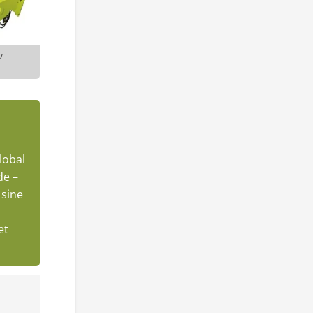
v
lobal
de –
 sine
et