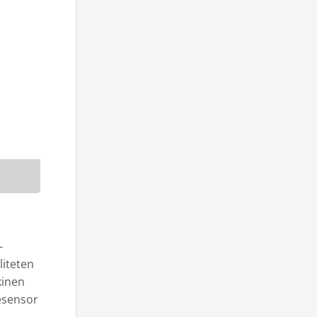
-
liteten
kinen
esensor