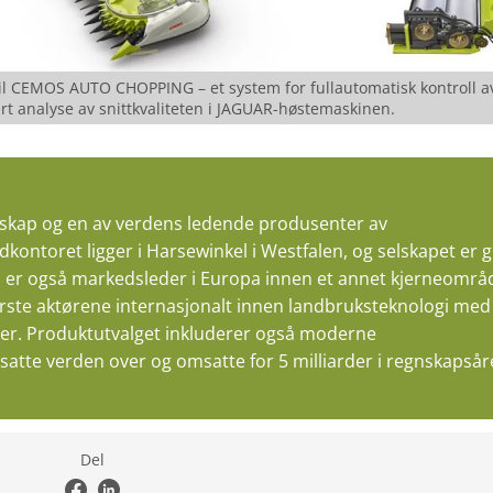
l CEMOS AUTO CHOPPING – et system for fullautomatisk kontroll a
rt analyse av snittkvaliteten i JAGUAR-høstemaskinen.
selskap og en av verdens ledende produsenter av
dkontoret ligger i Harsewinkel i Westfalen, og selskapet er g
er også markedsleder i Europa innen et annet kjerneområ
største aktørene internasjonalt innen landbruksteknologi med
ner. Produktutvalget inkluderer også moderne
atte verden over og omsatte for 5 milliarder i regnskapsår
Del