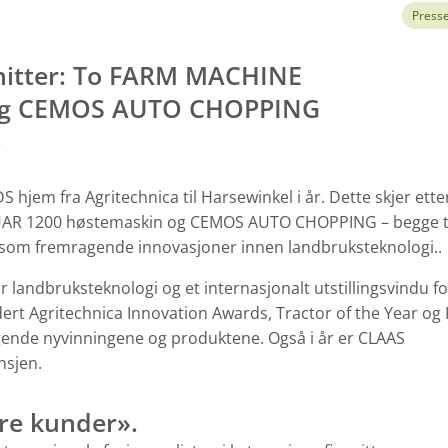
Press
snitter: To FARM MACHINE
og CEMOS AUTO CHOPPING
S
em fra Agritechnica til Harsewinkel i år. Dette skjer ette
AGUAR 1200 høstemaskin og CEMOS AUTO CHOPPING – begge t
 – som fremragende innovasjoner innen landbruksteknologi..
 landbruksteknologi og et internasjonalt utstillingsvindu fo
udert Agritechnica Innovation Awards, Tractor of the Year o
nde nyvinningene og produktene. Også i år er CLAAS
nsjen.
våre kunder».