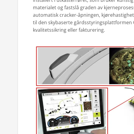
installert i utkasterrøret, som bruker kunstig 
materialet og fastslå graden av kjerneprosess
automatisk cracker-åpningen, kjørehastighe
til den skybaserte gårdsstyringsplattformen
kvalitetssikring eller fakturering.