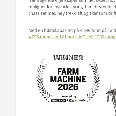
fremragende egenskaper som det svært høye k
mulighet for joystick-styring, banebrytende
chassiset med høy trekkraft og skånsom drif
Med en høstekapasitet på 4 096 tonn på 12 
4,096 tonnes in 12 hours: JAGUAR 1200 fora