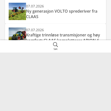
07.07.2026
Ny generasjon VOLTO sprederiver fra
CLAAS
07.07.2026
Kraftige trinnløse transmisjoner og høy
komfort: CLAAS kompletterer ARION 6
CMATIC-serien
Søk
07.07.2026
Effektiv ytelse, smart komfort og
kompromissløs allsidighet: nye AXION 8
CMATIC fra CLAAS.
Kontakt