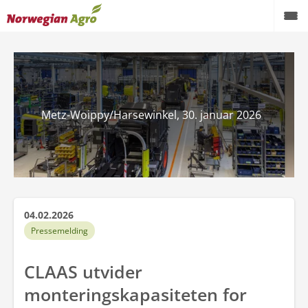
Produkter
Kampanjer
Metz-Woippy/Harsewinkel, 30. januar 2026
Brukte maskiner
Service og reservedeler
Aktuelt
Forhandlere
04.02.2026
Pressemelding
Karriere
CLAAS utvider
Om oss
monteringskapasiteten for
AgroNytt