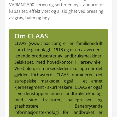
VARIANT 500-serien og setter en ny standard for
kapasitet, effektivitet og allsidighet ved pressing
av gras, halm og høy.
Om CLAAS
CLAAS (www.claas.com) er en familiebedrift
som ble grunnlagt i 1913 og er en av verdens
ledende produsenter av landbruksmaskiner.
Selskapet, med hovedkontor i Harsewinkel,
Westfalen, er markedsleder i Europa når det
gjelder fôrhøstere. CLAAS dominerer det
europeiske markedet også i et annet
kjernesegment - skurtreskere. CLAAS er også
i verdenstoppen innen landbruksteknologi
med sine traktorer, ballepresser og
grashøstere. Banebrytende
informasjonsteknologi for landbruket er