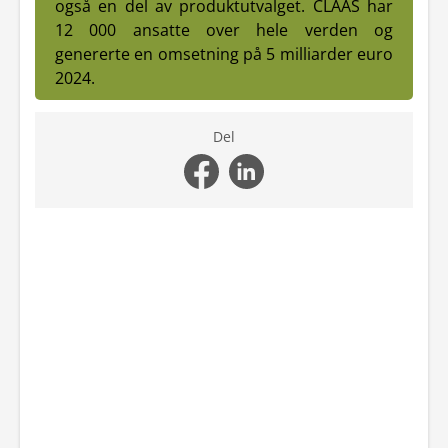
også en del av produktutvalget.
CLAAS har
12 000 ansatte over hele verden og
genererte en omsetning på 5 milliarder euro
2024.
Del