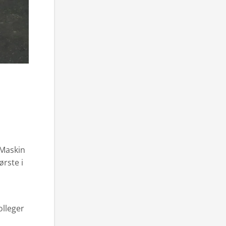
Maskin
ørste i
olleger