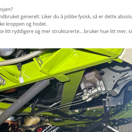
ansjen?
andbruket generelt. Liker du å jobbe fysisk, så er dette absol
uke kroppen og hodet.
ofte litt ryddigere og mer strukturerte… bruker hue litt mer, s