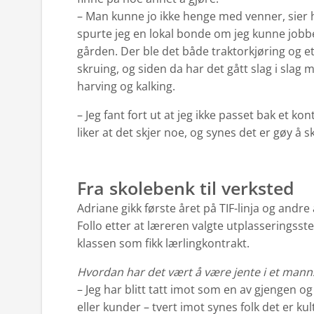
– Man kunne jo ikke henge med venner, sier 
spurte jeg en lokal bonde om jeg kunne jobbe
gården. Der ble det både traktorkjøring og et
skruing, og siden da har det gått slag i slag 
harving og kalking.
– Jeg fant fort ut at jeg ikke passet bak et kon
liker at det skjer noe, og synes det er gøy å s
Fra skolebenk til verksted
Adriane gikk første året på TIF-linja og andr
Follo etter at læreren valgte utplasseringsst
klassen som fikk lærlingkontrakt.
Hvordan har det vært å være jente i et man
– Jeg har blitt tatt imot som en av gjengen og 
eller kunder – tvert imot synes folk det er kult