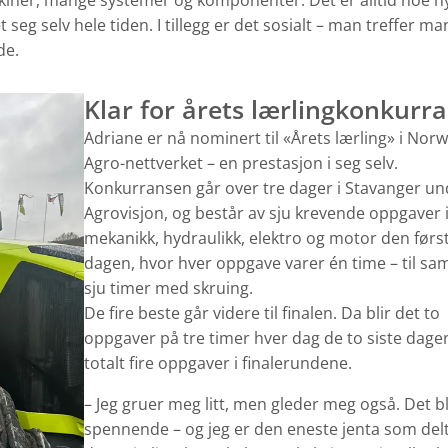
ner, mange systemer og komponenter. Det er alltid noe ny
 seg selv hele tiden. I tillegg er det sosialt – man treffer m
de.
Klar for årets lærlingkonkurr
Adriane er nå nominert til «Årets lærling» i Nor
Agro-nettverket – en prestasjon i seg selv.
Konkurransen går over tre dager i Stavanger un
Agrovisjon, og består av sju krevende oppgaver
mekanikk, hydraulikk, elektro og motor den førs
dagen, hvor hver oppgave varer én time – til s
sju timer med skruing.
De fire beste går videre til finalen. Da blir det to
oppgaver på tre timer hver dag de to siste dage
totalt fire oppgaver i finalerundene.
– Jeg gruer meg litt, men gleder meg også. Det bl
spennende – og jeg er den eneste jenta som delt