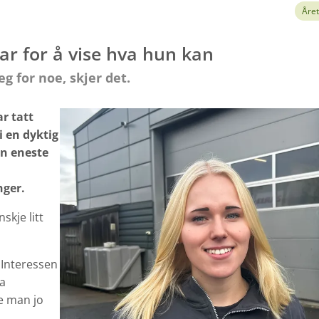
Året
lar for å vise hva hun kan
g for noe, skjer det.
r tatt
i en dyktig
en eneste
nger.
skje litt
 Interessen
da
e man jo