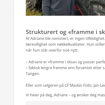
Strukturert og «framme i s
At Adriane ble nominert, er ingen tilfeldighe
lærevillighet som nøkkelkvaliteter. Hun still
når hun står overfor noe nytt.
– Adriane er «framme i skoa» og passer perfek
– faktisk lengre fremme enn forventet etter så
Tangen.
Eller som selgeren på CF Maskin Follo, Jan-L
Vi heier på deg, Adriane – og ønsker deg masse