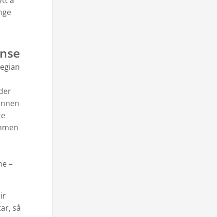
tt å
ange
anse
wegian
der
 innen
te
ammen
ne –
ir
ar, så