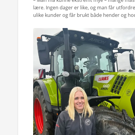
– Man må kunne ekstremt mye – mange maski
lære. Ingen dager er like, og man får utfordret
ulike kunder og får brukt både hender og ho