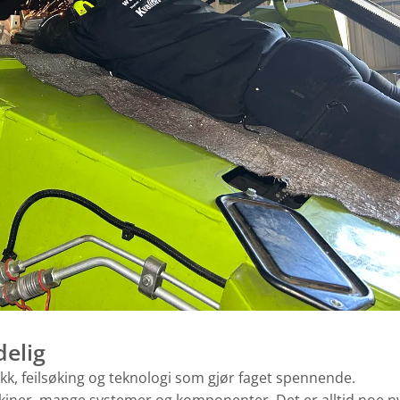
delig
k, feilsøking og teknologi som gjør faget spennende.