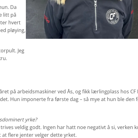
hun. Da
 litt på
ter hvert
med pløying,
torpult. Jeg
kru.
e året på arbeidsmaskiner ved Ås, og fikk lærlingplass hos CF
edet. Hun imponerte fra første dag – så mye at hun ble den f
nsdominert yrke?
trives veldig godt. Ingen har hatt noe negativt å si, verken k
 at flere jenter velger dette yrket.