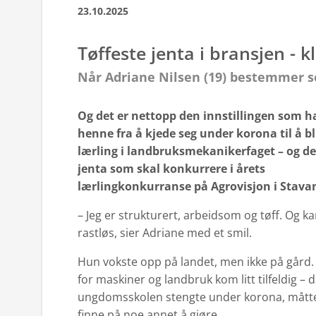
23.10.2025
Tøffeste jenta i bransjen - k
Når Adriane Nilsen (19) bestemmer se
Og det er nettopp den innstillingen som ha
henne fra å kjede seg under korona til å bl
lærling i landbruksmekanikerfaget – og d
jenta som skal konkurrere i årets
lærlingkonkurranse på Agrovisjon i Stava
– Jeg er strukturert, arbeidsom og tøff. Og kan
rastløs, sier Adriane med et smil.
Hun vokste opp på landet, men ikke på gård.
for maskiner og landbruk kom litt tilfeldig – 
ungdomsskolen stengte under korona, mått
finne på noe annet å gjøre.