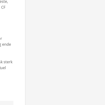
beste,
e CF
or
ig ende
sk sterk
Juel