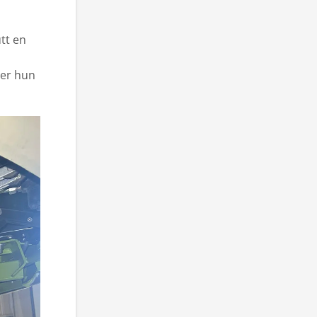
utt en
ier hun