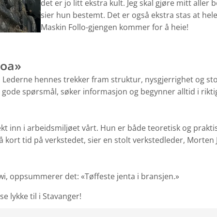
det er jo litt ekstra kult. Jeg skal gjøre mitt aller 
sier hun bestemt. Det er også ekstra stas at hel
Maskin Follo-gjengen kommer for å heie!
koa»
t. Lederne hennes trekker fram struktur, nysgjerrighet og st
er gode spørsmål, søker informasjon og begynner alltid i rikt
t inn i arbeidsmiljøet vårt. Hun er både teoretisk og prakti
 kort tid på verkstedet, sier en stolt verkstedleder, Morten 
ewi, oppsummerer det: «Tøffeste jenta i bransjen.»
 lykke til i Stavanger!