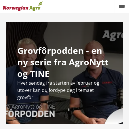
Produkter
Kampanjer
Grovfôrpodden - en
Brukte maskiner
ny serie fra AgroNytt
Service og reservedeler
og TINE
Aktuelt
Hver søndag fra starten av februar og
Forhandlere
utover kan du fordype deg i temaet
grovfôr!
Karriere
Om oss
AgroNytt