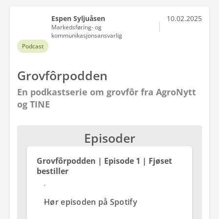
Espen Syljuåsen
10.02.2025
Markedsføring- og
kommunikasjonsansvarlig
Podcast
Grovfôrpodden
En podkastserie om grovfôr fra AgroNytt
og TINE
Episoder
Grovfôrpodden | Episode 1 | Fjøset
bestiller
Se og hør episoden på YouTube
Hør episoden på Spotify