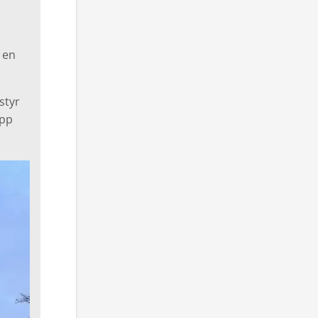
 en
styr
ipp