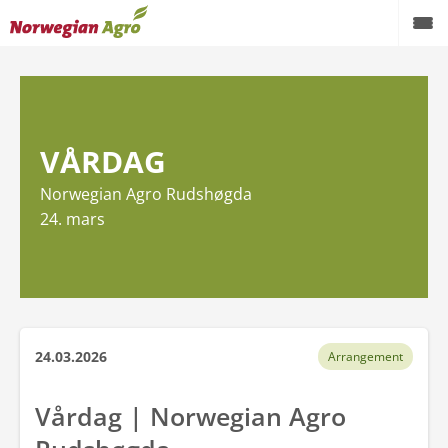
Produkter
Kampanjer
VÅRDAG
Brukte maskiner
Norwegian Agro Rudshøgda
Service og reservedeler
24. mars
Aktuelt
Forhandlere
Karriere
24.03.2026
Arrangement
Om oss
Vårdag | Norwegian Agro
AgroNytt