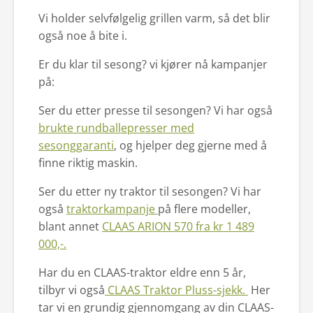
Vi holder selvfølgelig grillen varm, så det blir
også noe å bite i.
Er du klar til sesong? vi kjører nå kampanjer
på:
Ser du etter presse til sesongen? Vi har også
brukte rundballepresser med
sesonggaranti
, og hjelper deg gjerne med å
finne riktig maskin.
Ser du etter ny traktor til sesongen? Vi har
også
traktorkampanje
på flere modeller,
blant annet
CLAAS ARION 570 fra kr 1 489
000,-.
Har du en CLAAS-traktor eldre enn 5 år,
tilbyr vi også
CLAAS Traktor Pluss-sjekk.
Her
tar vi en grundig gjennomgang av din CLAAS-