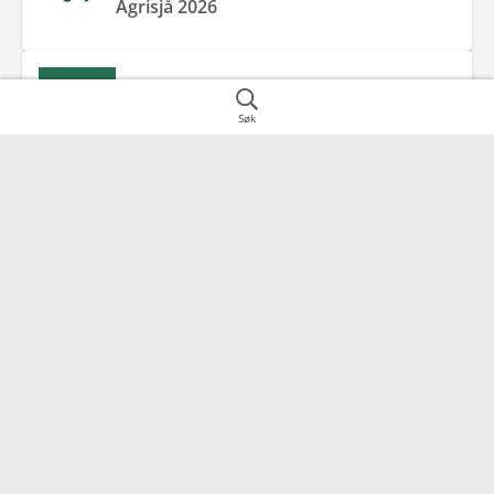
Agrisjå 2026
Fredag d. 11. September 2026
Dyrsku’n 2026
Søk
Kontakt
Snarveier
2016
Frogner
Datainformasjon