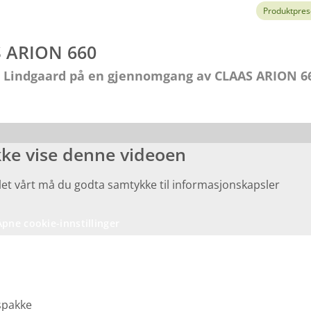
Produktpres
S ARION 660
n Lindgaard på en gjennomgang av CLAAS ARION 6
kke vise denne videoen
ialet vårt må du godta samtykke til informasjonskapsler
Åpne cookie-innstillinger
spakke