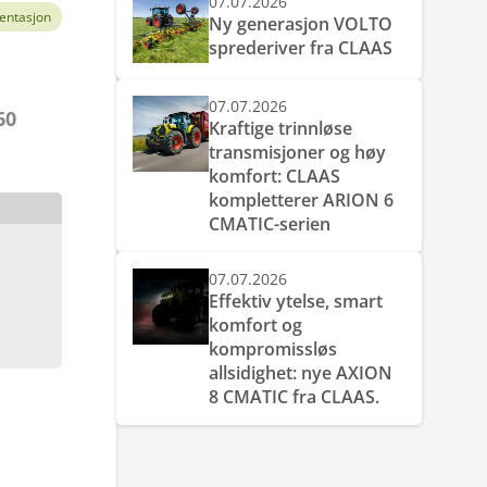
07.07.2026
entasjon
Ny generasjon VOLTO
sprederiver fra CLAAS
07.07.2026
60
Kraftige trinnløse
transmisjoner og høy
komfort: CLAAS
kompletterer ARION 6
CMATIC-serien
07.07.2026
Effektiv ytelse, smart
komfort og
kompromissløs
allsidighet: nye AXION
8 CMATIC fra CLAAS.