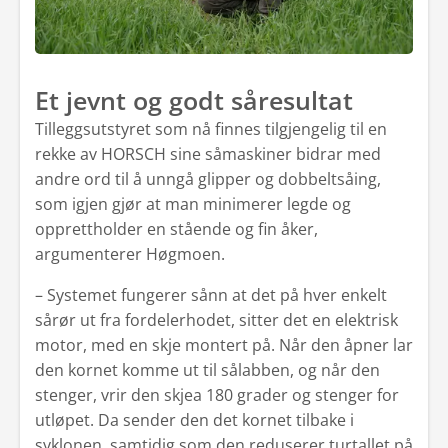
Et jevnt og godt såresultat
Tilleggsutstyret som nå finnes tilgjengelig til en
rekke av HORSCH sine såmaskiner bidrar med
andre ord til å unngå glipper og dobbeltsåing,
som igjen gjør at man minimerer legde og
opprettholder en stående og fin åker,
argumenterer Høgmoen.
– Systemet fungerer sånn at det på hver enkelt
sårør ut fra fordelerhodet, sitter det en elektrisk
motor, med en skje montert på. Når den åpner lar
den kornet komme ut til sålabben, og når den
stenger, vrir den skjea 180 grader og stenger for
utløpet. Da sender den det kornet tilbake i
syklonen, samtidig som den reduserer turtallet på