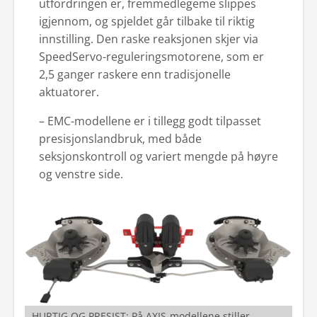
utfordringen er, fremmedlegeme slippes
igjennom, og spjeldet går tilbake til riktig
innstilling. Den raske reaksjonen skjer via
SpeedServo-reguleringsmotorene, som er
2,5 ganger raskere enn tradisjonelle
aktuatorer.
– EMC-modellene er i tillegg godt tilpasset
presisjonslandbruk, med både
seksjonskontroll og variert mengde på høyre
og venstre side.
HURTIG OG PRESIST: På AXIS-modellene stiller