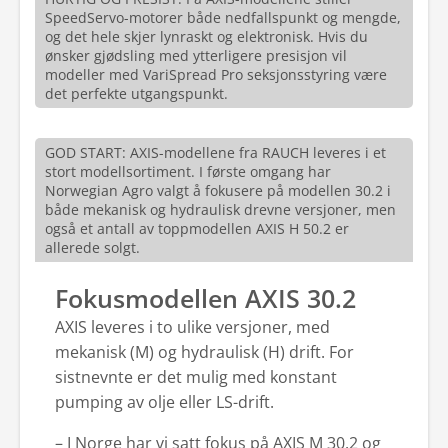
SpeedServo-motorer både nedfallspunkt og mengde,
og det hele skjer lynraskt og elektronisk. Hvis du
ønsker gjødsling med ytterligere presisjon vil
modeller med VariSpread Pro seksjonsstyring være
det perfekte utgangspunkt.
GOD START: AXIS-modellene fra RAUCH leveres i et
stort modellsortiment. I første omgang har
Norwegian Agro valgt å fokusere på modellen 30.2 i
både mekanisk og hydraulisk drevne versjoner, men
også et antall av toppmodellen AXIS H 50.2 er
allerede solgt.
Fokusmodellen AXIS 30.2
AXIS leveres i to ulike versjoner, med
mekanisk (M) og hydraulisk (H) drift. For
sistnevnte er det mulig med konstant
pumping av olje eller LS-drift.
– I Norge har vi satt fokus på AXIS M 30.2 og