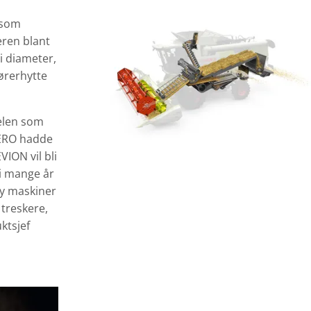
 som
eren blant
i diameter,
førerhytte
telen som
VERO hadde
VION vil bli
 i mange år
by maskiner
 treskere,
ktsjef