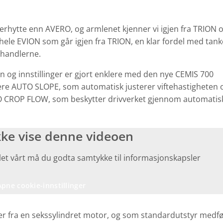
erhytte enn AVERO, og armlenet kjenner vi igjen fra TRION 
 hele EVION som går igjen fra TRION, en klar fordel med tan
rhandlerne.
 og innstillinger er gjort enklere med den nye CEMIS 700
levere AUTO SLOPE, som automatisk justerer viftehastigheten 
UTO CROP FLOW, som beskytter drivverket gjennom automatis
kke vise denne videoen
ialet vårt må du godta samtykke til informasjonskapsler
Åpne cookie-innstillinger
ter fra en sekssylindret motor, og som standardutstyr medf