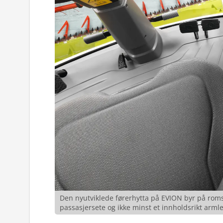
Den nyutviklede førerhytta på EVION byr på romsl
passasjersete og ikke minst et innholdsrikt ar