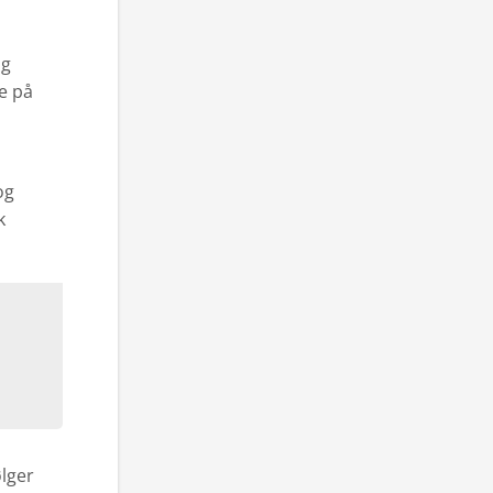
og
ke på
og
k
ølger