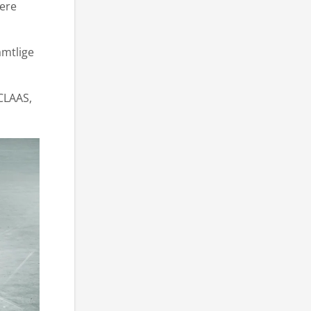
lere
amtlige
 CLAAS,