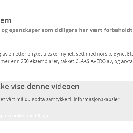
dlem
 og egenskaper som tidligere har vært forbeholdt
ing av en etterlengtet tresker-nyhet, sett med norske øyne. Et
 i mer enn 250 eksemplarer, takket CLAAS AVERO av, og arvt
kke vise denne videoen
ialet vårt må du godta samtykke til informasjonskapsler
Åpne cookie-innstillinger