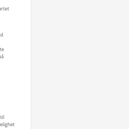
artet
ed
te
på
il
elighet