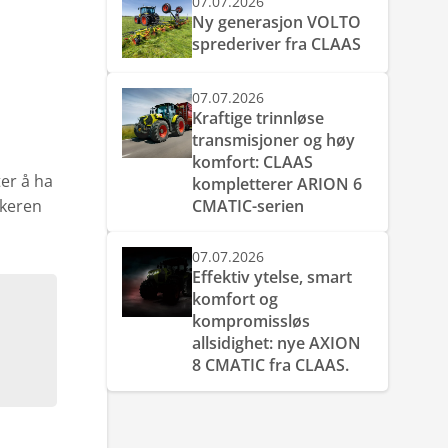
07.07.2026
Ny generasjon VOLTO
sprederiver fra CLAAS
07.07.2026
Kraftige trinnløse
transmisjoner og høy
komfort: CLAAS
ter å ha
kompletterer ARION 6
akeren
CMATIC-serien
07.07.2026
Effektiv ytelse, smart
komfort og
kompromissløs
allsidighet: nye AXION
8 CMATIC fra CLAAS.