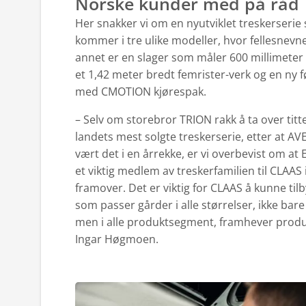
Norske kunder med på råd
Her snakker vi om en nyutviklet treskerserie
kommer i tre ulike modeller, hvor fellesnevn
annet er en slager som måler 600 millimeter 
et 1,42 meter bredt femrister-verk og en ny 
med CMOTION kjørespak.
– Selv om storebror TRION rakk å ta over tit
landets mest solgte treskerserie, etter at A
vært det i en årrekke, er vi overbevist om at E
et viktig medlem av treskerfamilien til CLAAS
framover. Det er viktig for CLAAS å kunne til
som passer gårder i alle størrelser, ikke bare
men i alle produktsegment, framhever produ
Ingar Høgmoen.