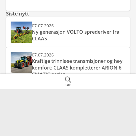
Siste nytt
07.07.2026
Ny generasjon VOLTO sprederiver fra
CLAAS
07.07.2026
Kraftige trinnløse transmisjoner og høy
komfort: CLAAS kompletterer ARION 6
CMATIC-serien
Søk
07.07.2026
Effektiv ytelse, smart komfort og
kompromissløs allsidighet: nye AXION 8
CMATIC fra CLAAS.