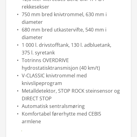
rekkesekser
750 mm bred knivtrommel, 630 mm i
diameter
680 mm bred utkastervifte, 540 mm i
diameter
1 000 l. drivstofftank, 130 l. adbluetank,
375 l. syretank
Totrinns OVERDRIVE
hydrostatisktransmisjon (40 km/t)
V-CLASSIC knivtrommel med
knivslipeprogram
Metalldetektor, STOP ROCK steinsensor og
DIRECT STOP
Automatisk sentralsmøring
Komfortabel førerhytte med CEBIS
armlene
Be om tilbud