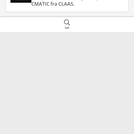
CMATIC fra CLAAS.
Søk
Kontakt
Snarveier
2016
Frogner
Datainformasjon
For forhandlere
Sosiale Medier