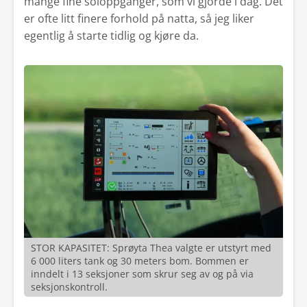
mange fine soloppganger, som vi gjorde i dag. Det
er ofte litt finere forhold på natta, så jeg liker
egentlig å starte tidlig og kjøre da.
STOR KAPASITET: Sprøyta Thea valgte er utstyrt med
6 000 liters tank og 30 meters bom. Bommen er
inndelt i 13 seksjoner som skrur seg av og på via
seksjonskontroll.