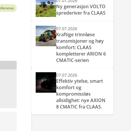
07.07.2026
Ny generasjon VOLTO
eferanse
sprederiver fra CLAAS
07.07.2026
Kraftige trinnløse
transmisjoner og høy
komfort: CLAAS
kompletterer ARION 6
CMATIC-serien
07.07.2026
Effektiv ytelse, smart
komfort og
kompromissløs
allsidighet: nye AXION
8 CMATIC fra CLAAS.