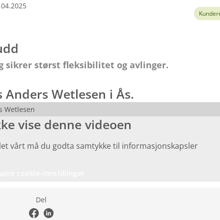
.04.2025
Kunder
kudd
ikrer størst fleksibilitet og avlinger.
 Anders Wetlesen i Ås.
s Wetlesen
kke vise denne videoen
ialet vårt må du godta samtykke til informasjonskapsler
Åpne cookie-innstillinger
Del